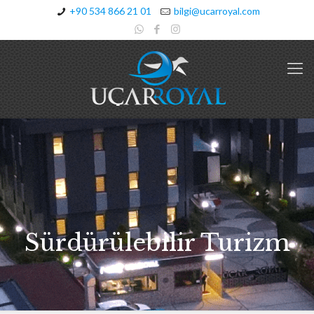
+90 534 866 21 01
bilgi@ucarroyal.com
Sürdürülebilir Turizm