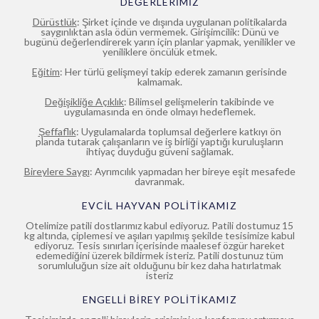
DEĞERLERİMİZ
Dürüstlük
: Şirket içinde ve dışında uygulanan politikalarda
saygınlıktan asla ödün vermemek. Girişimcilik: Dünü ve
bugünü değerlendirerek yarın için planlar yapmak, yenilikler ve
yeniliklere öncülük etmek.
Eğitim
: Her türlü gelişmeyi takip ederek zamanın gerisinde
kalmamak.
Değişikliğe Açıklık
: Bilimsel gelişmelerin takibinde ve
uygulamasında en önde olmayı hedeflemek.
Şeffaflık
: Uygulamalarda toplumsal değerlere katkıyı ön
planda tutarak çalışanların ve iş birliği yaptığı kuruluşların
ihtiyaç duyduğu güveni sağlamak.
Bireylere Saygı
: Ayrımcılık yapmadan her bireye eşit mesafede
davranmak.
EVCİL HAYVAN POLİTİKAMIZ
Otelimize patili dostlarımız kabul ediyoruz. Patili dostumuz 15
kg altında, çiplemesi ve aşıları yapılmış şekilde tesisimize kabul
ediyoruz. Tesis sınırları içerisinde maalesef özgür hareket
edemediğini üzerek bildirmek isteriz. Patili dostunuz tüm
sorumluluğun size ait olduğunu bir kez daha hatırlatmak
isteriz
ENGELLİ BİREY POLİTİKAMIZ