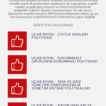
Tesisimizde engelli bireylerin erişimini ve konforunu artırmaya
yönelik çeşitli düzenlemeler yapılmıştır. Bu kapsamda, engelli
odaları, engelli giriş rampası ve kafeterya bölümünde
erişilebilir kullanım alanları tasarlanmıştır. Ancak, havuz
alanımızda engelli asansörü (lift) bulunmadığından dolayı, şu an
için havuzumuz engelli bireylerin kullanımına uygun değildir.
DİĞER POLİTİKALARIMIZ
UÇAR ROYAL - ÇOCUK HAKLARI
POLİTİKASI
UÇAR ROYAL - SAVUNMASIZ
GRUPLARIN KORUNMASI POLİTİKASI
UÇAR ROYAL - RİSK VE KRİZ
YÖNETİMİ SÜRDÜRÜLEBİLİR
YÖNETİM SİSTEMİ POLİTİKALARI
UÇAR ROYAL - KADIN HAKLARI VE