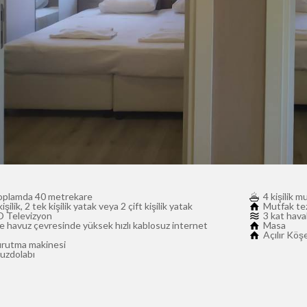
oplamda 40 metrekare
4 kişilik m
kişilik, 2 tek kişilik yatak veya 2 çift kişilik yatak
Mutfak te
D Televizyon
3 kat hava
 havuz çevresinde yüksek hızlı kablosuz internet
Masa
Açılır Köş
urutma makinesi
uzdolabı