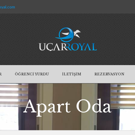
oyal.com
R
ÖĞRENCİ YURDU
İLETİŞİM
REZERVASYON
Apart Oda