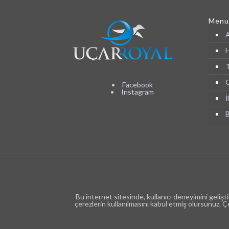
Menu
A
H
T
O
Facebook
Instagram
İ
B
Bu internet sitesinde, kullanıcı deneyimini gelişt
çerezlerin kullanılmasını kabul etmiş olursunuz. Çere