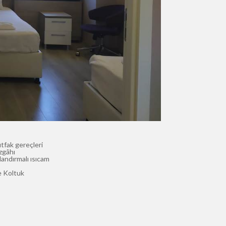
utfak gereçleri
zgâhı
landırmalı ısıcam
e Koltuk