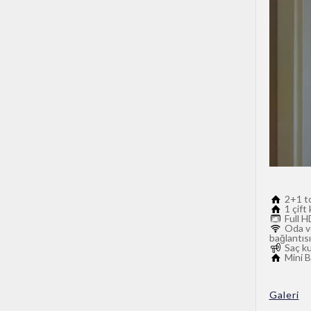
2+1 t
1 çift 
Full H
Oda ve
bağlantısı
Saç k
Mini B
Galeri