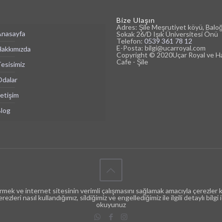
Bize Ulaşın
Adres: Şile Meşrutiyet köyü, Balo
nasayfa
Sokak 26/D Işık Üniversitesi Önü
Telefon:
0539 361 78 12
E-Posta: bilgi@ucarroyal.com
akkımızda
Copyright © 2020Uçar Royal ve H
Cafe - Şile
esisimiz
dalar
letişim
log
irmek ve internet sitesinin verimli çalışmasını sağlamak amacıyla çerezler k
zleri nasıl kullandığımız, sildiğimiz ve engellediğimiz ile ilgili detaylı bilgi 
okuyunuz