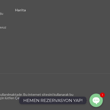
Harita
ğlu
avuz
Phone
WhatsApp
ullanılmaktadır. Bu internet sitesini kullanarak bu
1
için lütfen
Çerezler (Cookies) Aydınlatma Metni
'ni
HEMEN REZERVASYON YAP!